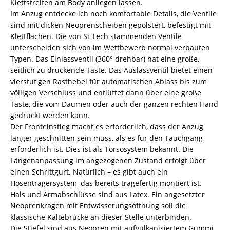
Klettstreifen am Body anliegen lassen.
Im Anzug entdecke ich noch komfortable Details, die Ventile
sind mit dicken Neoprenscheiben gepolstert, befestigt mit
Klettflächen. Die von Si-Tech stammenden Ventile
unterscheiden sich von im Wettbewerb normal verbauten
Typen. Das Einlassventil (360° drehbar) hat eine große,
seitlich zu drückende Taste. Das Auslassventil bietet einen
vierstufigen Rasthebel für automatischen Ablass bis zum
völligen Verschluss und entlüftet dann über eine große
Taste, die vom Daumen oder auch der ganzen rechten Hand
gedrückt werden kann.
Der Fronteinstieg macht es erforderlich, dass der Anzug
länger geschnitten sein muss, als es für den Tauchgang
erforderlich ist. Dies ist als Torsosystem bekannt. Die
Längenanpassung im angezogenen Zustand erfolgt über
einen Schrittgurt. Natürlich – es gibt auch ein
Hosenträgersystem, das bereits tragefertig montiert ist.
Hals und Armabschlüsse sind aus Latex. Ein angesetzter
Neoprenkragen mit Entwässerungsöffnung soll die
klassische Kältebrücke an dieser Stelle unterbinden.
Die Stiefel sind aus Neopren mit aufvulkanisiertem Gummi.