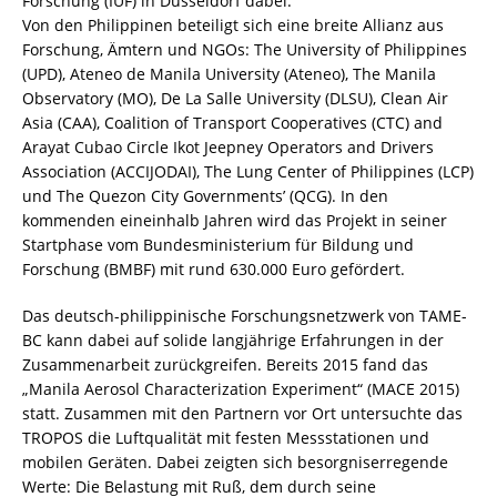
Forschung (IUF) in Düsseldorf dabei.
Von den Philippinen beteiligt sich eine breite Allianz aus
Forschung, Ämtern und NGOs: The University of Philippines
(UPD), Ateneo de Manila University (Ateneo), The Manila
Observatory (MO), De La Salle University (DLSU), Clean Air
Asia (CAA), Coalition of Transport Cooperatives (CTC) and
Arayat Cubao Circle Ikot Jeepney Operators and Drivers
Association (ACCIJODAI), The Lung Center of Philippines (LCP)
und The Quezon City Governments’ (QCG). In den
kommenden eineinhalb Jahren wird das Projekt in seiner
Startphase vom Bundesministerium für Bildung und
Forschung (BMBF) mit rund 630.000 Euro gefördert.
Das deutsch-philippinische Forschungsnetzwerk von TAME-
BC kann dabei auf solide langjährige Erfahrungen in der
Zusammenarbeit zurückgreifen. Bereits 2015 fand das
„Manila Aerosol Characterization Experiment“ (MACE 2015)
statt. Zusammen mit den Partnern vor Ort untersuchte das
TROPOS die Luftqualität mit festen Messstationen und
mobilen Geräten. Dabei zeigten sich besorgniserregende
Werte: Die Belastung mit Ruß, dem durch seine