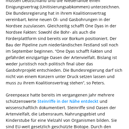
müssen Deutschland und die Niederlande einen
Einigungsvertrag (Unitisierungsabkommen) unterzeichnen.
Die Bundesregierung hat in ihrem Koalitionsvertrag
vereinbart, keine neuen Öl- und Gasbohrungen in der
Nordsee zuzulassen. Gleichzeitig schafft One Dyas in der
Nordsee Fakten: Sowohl die Bohr- als auch die
Förderplattform sind bereits vor Borkum positioniert. Der
Bau der Pipeline zum niederländischen Festland soll noch
im September beginnen. “One Dyas schafft Fakten und
gefährdet einzigartige Oasen der Artenvielfalt. Bislang ist
weder juristisch noch politisch final über das
Gasbohrprojekt entschieden. Die Bundesregierung darf sich
nicht von einem Konzern unter Druck setzen lassen und
muss zu ihrem Koalitionsvertrag stehen”, so Peters.
Greenpeace hatte bereits im vergangenen Jahr mehrere
schützenswerte
Steinriffe in der Nähe entdeckt
und
wissenschaftlich dokumentiert. Steinriffe sind Oasen der
Artenvielfalt, die Lebensraum, Nahrungsgebiet und
Kinderstube für eine Vielzahl von Organismen bilden. Sie
sind EU-weit gesetzlich geschützte Biotope. Durch den