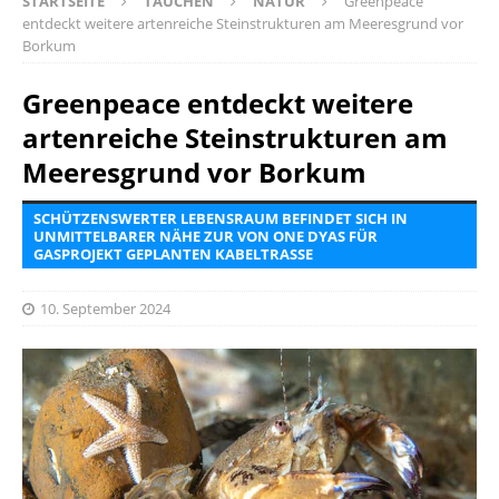
STARTSEITE
TAUCHEN
NATUR
Greenpeace
entdeckt weitere artenreiche Steinstrukturen am Meeresgrund vor
Borkum
Greenpeace entdeckt weitere
artenreiche Steinstrukturen am
Meeresgrund vor Borkum
SCHÜTZENSWERTER LEBENSRAUM BEFINDET SICH IN
UNMITTELBARER NÄHE ZUR VON ONE DYAS FÜR
GASPROJEKT GEPLANTEN KABELTRASSE
10. September 2024