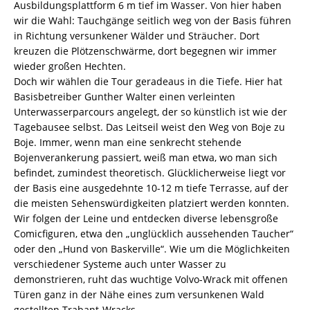
Ausbildungsplattform 6 m tief im Wasser. Von hier haben
wir die Wahl: Tauchgänge seitlich weg von der Basis führen
in Richtung versunkener Wälder und Sträucher. Dort
kreuzen die Plötzenschwärme, dort begegnen wir immer
wieder großen Hechten.
Doch wir wählen die Tour geradeaus in die Tiefe. Hier hat
Basisbetreiber Gunther Walter einen verleinten
Unterwasserparcours angelegt, der so künstlich ist wie der
Tagebausee selbst. Das Leitseil weist den Weg von Boje zu
Boje. Immer, wenn man eine senkrecht stehende
Bojenverankerung passiert, weiß man etwa, wo man sich
befindet, zumindest theoretisch. Glücklicherweise liegt vor
der Basis eine ausgedehnte 10-12 m tiefe Terrasse, auf der
die meisten Sehenswürdigkeiten platziert werden konnten.
Wir folgen der Leine und entdecken diverse lebensgroße
Comicfiguren, etwa den „unglücklich aussehenden Taucher“
oder den „Hund von Baskerville“. Wie um die Möglichkeiten
verschiedener Systeme auch unter Wasser zu
demonstrieren, ruht das wuchtige Volvo-Wrack mit offenen
Türen ganz in der Nähe eines zum versunkenen Wald
gestellten Trabant-Wracks.