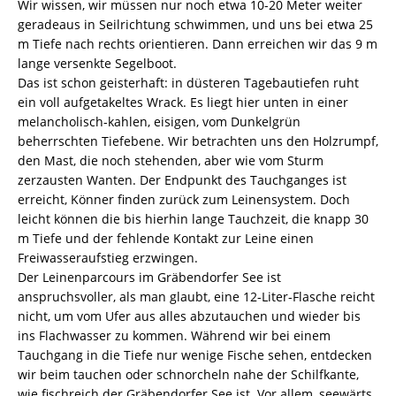
Wir wissen, wir müssen nur noch etwa 10-20 Meter weiter
geradeaus in Seilrichtung schwimmen, und uns bei etwa 25
m Tiefe nach rechts orientieren. Dann erreichen wir das 9 m
lange versenkte Segelboot.
Das ist schon geisterhaft: in düsteren Tagebautiefen ruht
ein voll aufgetakeltes Wrack. Es liegt hier unten in einer
melancholisch-kahlen, eisigen, vom Dunkelgrün
beherrschten Tiefebene. Wir betrachten uns den Holzrumpf,
den Mast, die noch stehenden, aber wie vom Sturm
zerzausten Wanten. Der Endpunkt des Tauchganges ist
erreicht, Könner finden zurück zum Leinensystem. Doch
leicht können die bis hierhin lange Tauchzeit, die knapp 30
m Tiefe und der fehlende Kontakt zur Leine einen
Freiwasseraufstieg erzwingen.
Der Leinenparcours im Gräbendorfer See ist
anspruchsvoller, als man glaubt, eine 12-Liter-Flasche reicht
nicht, um vom Ufer aus alles abzutauchen und wieder bis
ins Flachwasser zu kommen. Während wir bei einem
Tauchgang in die Tiefe nur wenige Fische sehen, entdecken
wir beim tauchen oder schnorcheln nahe der Schilfkante,
wie fischreich der Gräbendorfer See ist. Vor allem, seewärts