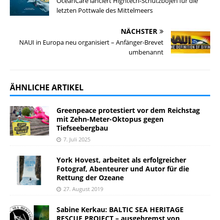
OceanCare lanciert Hightech-Schutzbojen für die
letzten Pottwale des Mittelmeers
NÄCHSTER
NAUI in Europa neu organisiert – Anfänger-Brevet
umbenannt
ÄHNLICHE ARTIKEL
Greenpeace protestiert vor dem Reichstag
mit Zehn-Meter-Oktopus gegen
Tiefseebergbau
7. Juli 2025
York Hovest, arbeitet als erfolgreicher
Fotograf, Abenteurer und Autor für die
Rettung der Ozeane
27. August 2019
Sabine Kerkau: BALTIC SEA HERITAGE
RESCUE PROJECT – ausgebremst von