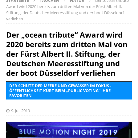
STARTSEITE
TAUCHEN
NATUR
Der „ocean tribute“
Award wird 2020 bereits zum dritten Mal von der Fürst Albert II.
Stiftung, der Deutschen Meeresstiftung und der boot Düsseldorf
verliehen
Der „ocean tribute“ Award wird
2020 bereits zum dritten Mal von
der Fürst Albert II. Stiftung, der
Deutschen Meeresstiftung und
der boot Düsseldorf verliehen
DER SCHUTZ DER MEERE UND GEWÄSSER IM FOKUS -
ÖFFENTLICHKEIT KÜRT BEIM „PUBLIC VOTING“ IHRE
FAVORITEN
9. Juli 2019