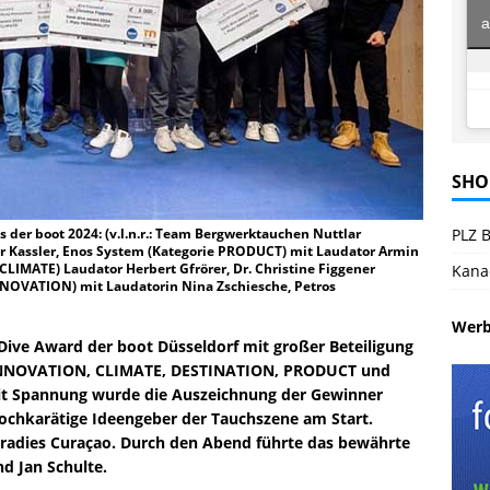
a
SHO
der boot 2024: (v.l.n.r.: Team Bergwerktauchen Nuttlar
PLZ B
r Kassler, Enos System (Kategorie PRODUCT) mit Laudator Armin
CLIMATE) Laudator Herbert Gfrörer, Dr. Christine Figgener
Kana
NNOVATION) mit Laudatorin Nina Zschiesche, Petros
Wer
 Dive Award der boot Düsseldorf mit großer Beteiligung
 INNOVATION, CLIMATE, DESTINATION, PRODUCT und
Mit Spannung wurde die Auszeichnung der Gewinner
hochkarätige Ideengeber der Tauchszene am Start.
aradies Curaçao. Durch den Abend führte das bewährte
d Jan Schulte.