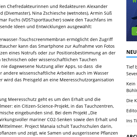
 den Chefredakteurinnen und Redakteuren Alexander
d (Divemaster), Nina Zschiesche (wetnotes), Armin Süß
tmar Fuchs (VDSTsporttaucher) sowie den Tauchfans im
isende Ideen und Entwicklungen ausgewählt:
nterwasser-Touchscreenmembran ermöglicht den Zugriff
orttaucher kann das Smartphone zur Aufnahme von Fotos
NEU
zen eines Notrufs oder zur Positionsbestimmung an der
 technischen oder wissenschaftlichen Tauchen
nie dagewesene Nutzung aller Apps, so dass die
Tief 
er andere wissenschaftliche Arbeiten auch im Wasser
Seve
 wird das Preisgeld an eine Meeresschutzorganisation
Kein 
Bühl
ftung Meeresschutz geht es um den Erhalt und die
Die K
eer: ein Citizen-Science-Projekt, in das Tauchzentren,
Edito
mische eingebunden sind. Bei dem Projekt „Die
wirkungsvoller mariner CO2-Senken sowie den Erhalt und
Ins T
m Mittelmeer. Project Manaia schult Tauchschulen darin,
upflanzen und zeigt, wie Samen und ausgerissene Pflanzen
ARC