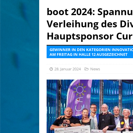
[ 6. August 2026 ]
Tief betr
boot 2024: Spannu
[ 6. August 2026 ]
Kein Sch
Verleihung des Di
AUSRÜSTUNG
Hauptsponsor Cu
GEWINNER IN DEN KATEGORIEN INNOVATIO
AM FREITAG IN HALLE 12 AUSGEZEICHNET
28. Januar 2024
News