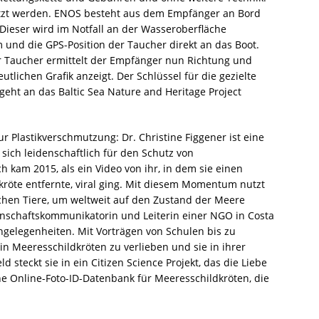
tzt werden. ENOS besteht aus dem Empfänger an Bord
ieser wird im Notfall an der Wasseroberfläche
m und die GPS-Position der Taucher direkt an das Boot.
Taucher ermittelt der Empfänger nun Richtung und
lichen Grafik anzeigt. Der Schlüssel für die gezielte
geht an das Baltic Sea Nature and Heritage Project
ur Plastikverschmutzung: Dr. Christine Figgener ist eine
sich leidenschaftlich für den Schutz von
h kam 2015, als ein Video von ihr, in dem sie einen
kröte entfernte, viral ging. Mit diesem Momentum nutzt
schen Tiere, um weltweit auf den Zustand der Meere
nschaftskommunikatorin und Leiterin einer NGO in Costa
ngelegenheiten. Mit Vorträgen von Schulen bis zu
 in Meeresschildkröten zu verlieben und sie in ihrer
 steckt sie in ein Citizen Science Projekt, das die Liebe
ne Online-Foto-ID-Datenbank für Meeresschildkröten, die