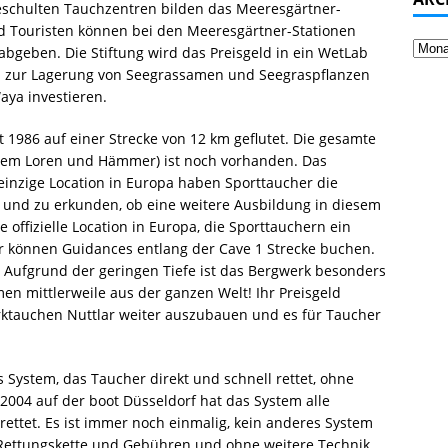
eschulten Tauchzentren bilden das Meeresgärtner-
d Touristen können bei den Meeresgärtner-Stationen
abgeben. Die Stiftung wird das Preisgeld in ein WetLab
h zur Lagerung von Seegrassamen und Seegraspflanzen
aya investieren.
it 1986 auf einer Strecke von 12 km geflutet. Die gesamte
em Loren und Hämmer) ist noch vorhanden. Das
s einzige Location in Europa haben Sporttaucher die
n und zu erkunden, ob eine weitere Ausbildung in diesem
ne offizielle Location in Europa, die Sporttauchern ein
er können Guidances entlang der Cave 1 Strecke buchen.
 Aufgrund der geringen Tiefe ist das Bergwerk besonders
en mittlerweile aus der ganzen Welt! Ihr Preisgeld
rktauchen Nuttlar weiter auszubauen und es für Taucher
s System, das Taucher direkt und schnell rettet, ohne
004 auf der boot Düsseldorf hat das System alle
ettet. Es ist immer noch einmalig, kein anderes System
 Rettungskette und Gebühren und ohne weitere Technik.