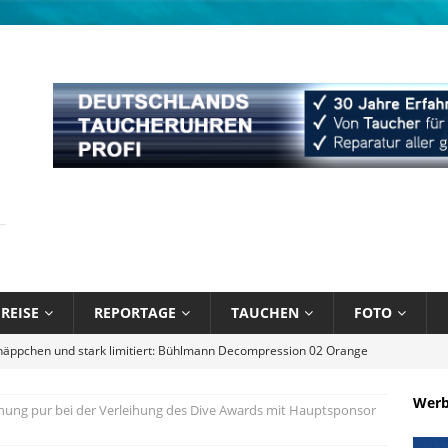
REISE
REPORTAGE
TAUCHEN
FOTO
bik unter Wasser mit Sandals Resorts
NEWS
l August 2026
EDITORIAL
Wer
nung pur bei der Verleihung des Dive Awards mit Hauptsponsor
 Blau – Was ich unter Wasser lernte
BÜCHER