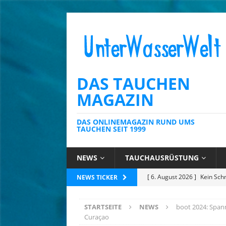
DAS TAUCHEN
MAGAZIN
DAS ONLINEMAGAZIN RUND UMS
TAUCHEN SEIT 1999
NEWS
TAUCHAUSRÜSTUNG
[ 6. August 2026 ]
Die Kari
NEWS TICKER
[ 4. August 2026 ]
Editoria
STARTSEITE
NEWS
boot 2024: Span
[ 3. August 2026 ]
Ins Tiefe
Curaçao