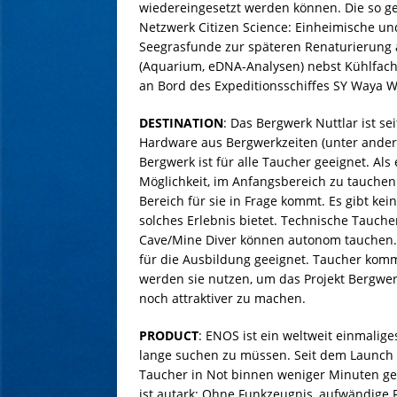
wiedereingesetzt werden können. Die so g
Netzwerk Citizen Science: Einheimische un
Seegrasfunde zur späteren Renaturierung 
(Aquarium, eDNA-Analysen) nebst Kühlfac
an Bord des Expeditionsschiffes SY Waya W
DESTINATION
: Das Bergwerk Nuttlar ist se
Hardware aus Bergwerkzeiten (unter ander
Bergwerk ist für alle Taucher geeignet. Al
Möglichkeit, im Anfangsbereich zu tauche
Bereich für sie in Frage kommt. Es gibt kei
solches Erlebnis bietet. Technische Tauch
Cave/Mine Diver können autonom tauchen.
für die Ausbildung geeignet. Taucher komm
werden sie nutzen, um das Projekt Bergwe
noch attraktiver zu machen.
PRODUCT
: ENOS ist ein weltweit einmalige
lange suchen zu müssen. Seit dem Launch 2
Taucher in Not binnen weniger Minuten ger
ist autark: Ohne Funkzeugnis, aufwändige