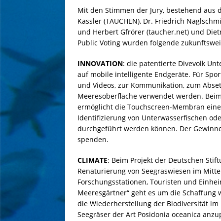
Mit den Stimmen der Jury, bestehend aus
Kassler (TAUCHEN), Dr. Friedrich Naglschmi
und Herbert Gfrörer (taucher.net) und Die
Public Voting wurden folgende zukunftswe
INNOVATION
: die patentierte Divevolk U
auf mobile intelligente Endgeräte. Für Sp
und Videos, zur Kommunikation, zum Abset
Meeresoberfläche verwendet werden. Beim
ermöglicht die Touchscreen-Membran eine 
Identifizierung von Unterwasserfischen od
durchgeführt werden können. Der Gewinner
spenden.
CLIMATE
: Beim Projekt der Deutschen Sti
Renaturierung von Seegraswiesen im Mittelm
Forschungsstationen, Touristen und Einhei
Meeresgärtner“ geht es um die Schaffung 
die Wiederherstellung der Biodiversität i
Seegräser der Art Posidonia oceanica anz