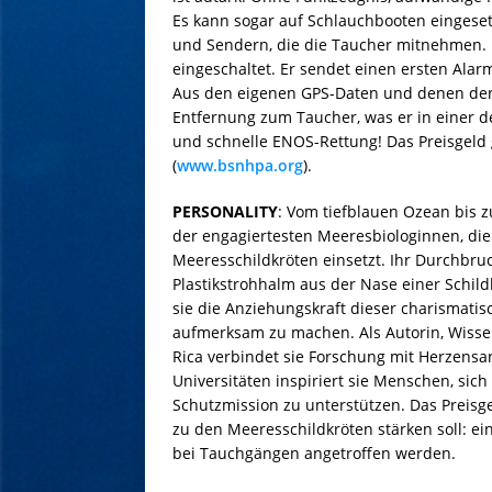
Es kann sogar auf Schlauchbooten eingese
und Sendern, die die Taucher mitnehmen. D
eingeschaltet. Er sendet einen ersten Alar
Aus den eigenen GPS-Daten und denen der 
Entfernung zum Taucher, was er in einer deut
und schnelle ENOS-Rettung! Das Preisgeld 
(
www.bsnhpa.org
).
PERSONALITY
: Vom tiefblauen Ozean bis z
der engagiertesten Meeresbiologinnen, die 
Meeresschildkröten einsetzt. Ihr Durchbruc
Plastikstrohhalm aus der Nase einer Schild
sie die Anziehungskraft dieser charismati
aufmerksam zu machen. Als Autorin, Wisse
Rica verbindet sie Forschung mit Herzensa
Universitäten inspiriert sie Menschen, sich
Schutzmission zu unterstützen. Das Preisgeld
zu den Meeresschildkröten stärken soll: ei
bei Tauchgängen angetroffen werden.