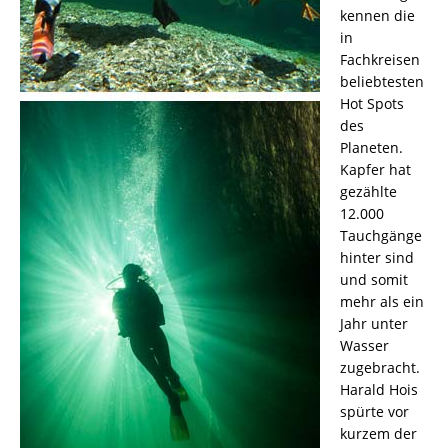
kennen die
in
Fachkreisen
beliebtesten
Hot Spots
des
Planeten.
Kapfer hat
gezählte
12.000
Tauchgänge
hinter sind
und somit
mehr als ein
Jahr unter
Wasser
zugebracht.
Harald Hois
spürte vor
kurzem der