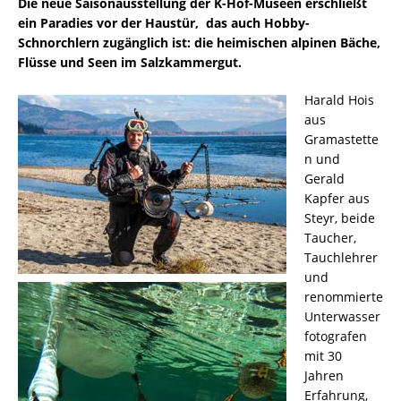
Die neue Saisonausstellung der K-Hof-Museen erschließt
ein Paradies vor der Haustür, das auch Hobby-
Schnorchlern zugänglich ist: die heimischen alpinen Bäche,
Flüsse und Seen im Salzkammergut.
Harald Hois
aus
Gramastette
n und
Gerald
Kapfer aus
Steyr, beide
Taucher,
Tauchlehrer
und
renommierte
Unterwasser
fotografen
mit 30
Jahren
Erfahrung,