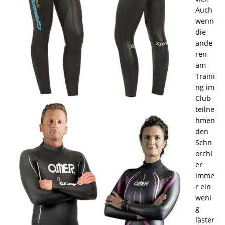
Auch
wenn
die
ande
ren
am
Traini
ng im
Club
teilne
hmen
den
Schn
orchl
er
imme
r ein
weni
g
läster