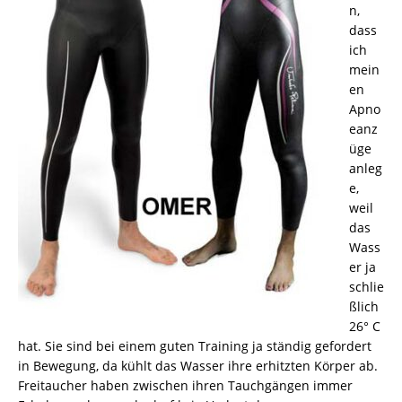
n,
dass
ich
mein
en
Apno
eanz
üge
anleg
e,
weil
das
Wass
er ja
schlie
ßlich
26° C
hat. Sie sind bei einem guten Training ja ständig gefordert
in Bewegung, da kühlt das Wasser ihre erhitzten Körper ab.
Freitaucher haben zwischen ihren Tauchgängen immer