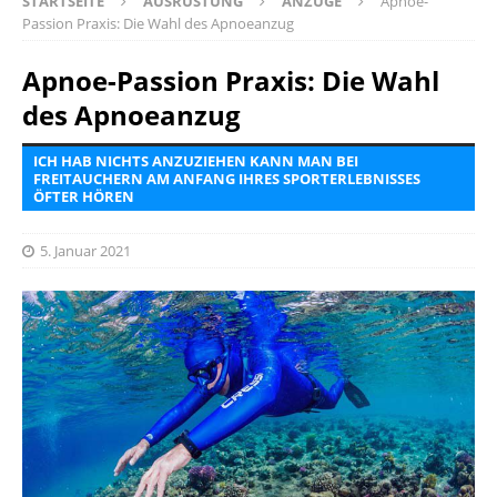
STARTSEITE
AUSRÜSTUNG
ANZÜGE
Apnoe-
Passion Praxis: Die Wahl des Apnoeanzug
Apnoe-Passion Praxis: Die Wahl
des Apnoeanzug
ICH HAB NICHTS ANZUZIEHEN KANN MAN BEI
FREITAUCHERN AM ANFANG IHRES SPORTERLEBNISSES
ÖFTER HÖREN
5. Januar 2021