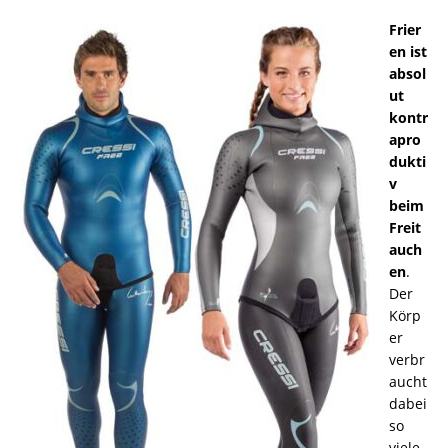
Frier
en ist
absol
ut
kontr
apro
dukti
v
beim
Freit
auch
en
.
Der
Körp
er
verbr
aucht
dabei
so
viele