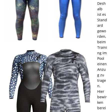
Desh
alb
ist es
Stand
ard
gewo
rden,
beim
Traini
ng im
Pool
einen
Anzu
g zu
trage
n.
Hier
bewir
ken
berei