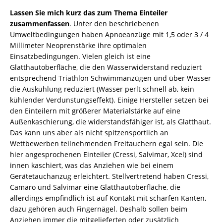
Lassen Sie mich kurz das zum Thema Einteiler
zusammenfassen
. Unter den beschriebenen
Umweltbedingungen haben Apnoeanzüge mit 1,5 oder 3 / 4
Millimeter Neoprenstärke ihre optimalen
Einsatzbedingungen. Vielen gleich ist eine
Glatthautoberfläche, die den Wasserwiderstand reduziert
entsprechend Triathlon Schwimmanzügen und über Wasser
die Auskühlung reduziert (Wasser perlt schnell ab, kein
kühlender Verdunstungseffekt). Einige Hersteller setzen bei
den Einteilern mit größerer Materialstärke auf eine
Außenkaschierung, die widerstandsfähiger ist, als Glatthaut.
Das kann uns aber als nicht spitzensportlich an
Wettbewerben teilnehmenden Freitauchern egal sein. Die
hier angesprochenen Einteiler (Cressi, Salvimar, Xcel) sind
innen kaschiert, was das Anziehen wie bei einem
Gerätetauchanzug erleichtert. Stellvertretend haben Cressi,
Camaro und Salvimar eine Glatthautoberfläche, die
allerdings empfindlich ist auf Kontakt mit scharfen Kanten,
dazu gehören auch Fingernägel. Deshalb sollen beim
Anziehen immer die mitgelieferten oder zusätzlich