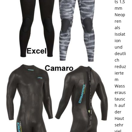
ts 1,5
mm
Neop
ren
als
Isolat
ion
und
deutli
ch
reduz
ierte
m
Wass
eraus
tausc
h auf
der
Haut
sehr
viel.