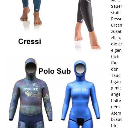
Sauer
stoff
Resso
urcen
zusät
zlich,
die er
eigen
tlich
für
den
Tauc
hgan
g mit
ange
halte
nem
Atem
bräuc
hte.