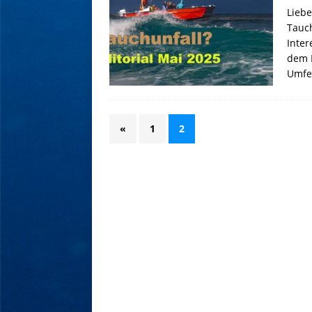
Lieb
Tauch
Inter
dem B
Umfel
«
1
2