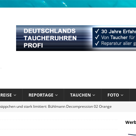
REISE
REPORTAGE
TAUCHEN
FOTO
näppchen und stark limitiert: Bühlmann Decompression 02 Orange
Wer
bik unter Wasser mit Sandals Resorts
NEWS
l August 2026
EDITORIAL