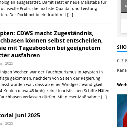
ologien ausgestattet. Damit setzt er neue Maßstäbe für
a
uchsvolle Profis, die höchste Qualität und Leistung
ten. Der Rockboot beeindruckt mit
[…]
pten: CDWS macht Zugeständnis,
chbasen können selbst entscheiden,
sie mit Tagesbooten bei geeignetem
SHO
ter ausfahren
PLZ B
Juni 2025
Kana
einigen Wochen war der Tauchtourismus in Ägypten in
eflage gekommen, nachdem von Seiten der Regierung
lasst worden war, dass ab einer Windgeschwindigkeit
Wer
4 Knoten (etwa 48 kmh), keine touristischen Schiffe Häfen
Tauchbasen verlassen dürfen. Mit dieser Maßnahme
[…]
torial Juni 2025
Juni 2025