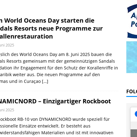
 Blau – Was ich unter Wasser lernte
BÜCHER
offen und traurig, Abschied von Severine
PRAXIS
 World Oceans Day starten die
dals Resorts neue Programme zur
allenrestauration
Juni 2025
slich des World Oceans Day am 8. Juni 2025 bauen die
als Resorts gemeinsam mit der gemeinnützigen Sandals
ation ihr Engagement für den Schutz der Korallenriffe in
aribik weiter aus. Die neuen Programme auf den
mas und in Curaçao
[…]
FOL
AMICNORD – Einzigartiger Rockboot
Juni 2025
Rockboot RB-10 von DYNAMICNORD wurde speziell für
ssionelle Einsätze entwickelt. Er besteht aus
iderstandsfähigen Materialien und ist mit innovativen