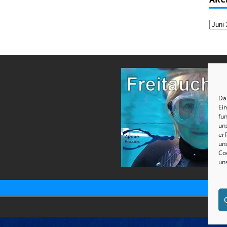
Dam
Ei
fun
un
erf
uns
Coo
un