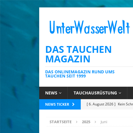
DAS TAUCHEN
MAGAZIN
DAS ONLINEMAGAZIN RUND UMS
TAUCHEN SEIT 1999
NEWS
TAUCHAUSRÜSTUNG
[ 6. August 2026 ]
Kein Sch
NEWS TICKER
AUSRÜSTUNG
[ 6. August 2026 ]
Die Kari
STARTSEITE
2025
Juni
[ 4. August 2026 ]
Editoria