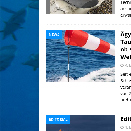
Techn
anspr
erwar
Ägy
NEWS
Tau
ob 
Wet
4. 
Seit 
Schi
veran
von 2
und 
Edi
EDITORIAL
1. 