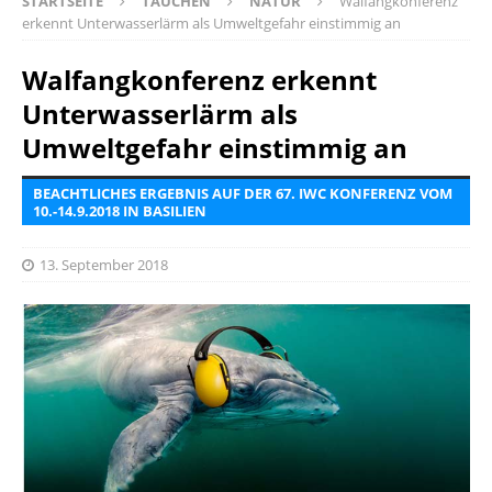
STARTSEITE
TAUCHEN
NATUR
Walfangkonferenz
erkennt Unterwasserlärm als Umweltgefahr einstimmig an
Walfangkonferenz erkennt
Unterwasserlärm als
Umweltgefahr einstimmig an
BEACHTLICHES ERGEBNIS AUF DER 67. IWC KONFERENZ VOM
10.-14.9.2018 IN BASILIEN
13. September 2018