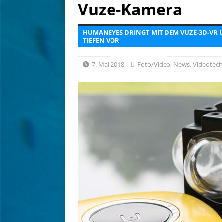
für Meeresbildung
NATU
Vuze-Kamera
[ 14. Juli 2026 ]
Malediven: 
HUMANEYES DRINGT MIT DEM VUZE-3D-VR
NEWS
TIEFEN VOR
[ 4. August 2026 ]
Editoria
7. Mai 2018
Foto/Video
,
News
,
Videotech