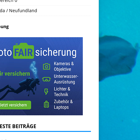
ereich 0
da / Neufundland
bung
ESTE BEITRÄGE