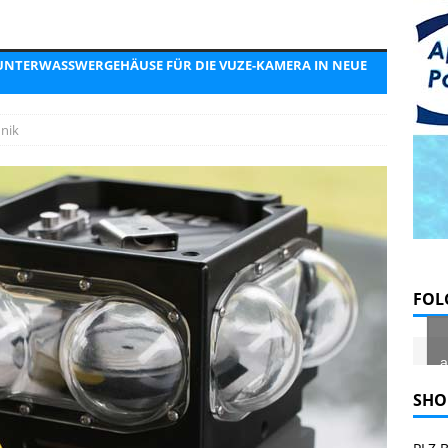
R
Vom Thunfischfrachter zur Unterwasserattraktion im Noonu-Atoll
 UNTERWASSWERGEHÄUSE FÜR DIE VUZE-KAMERA IN NEUE
l August 2026
EDITORIAL
nik
FOL
a
SHO