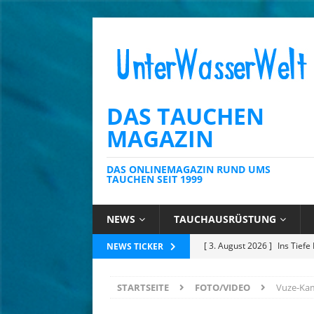
DAS TAUCHEN
MAGAZIN
DAS ONLINEMAGAZIN RUND UMS
TAUCHEN SEIT 1999
NEWS
TAUCHAUSRÜSTUNG
[ 3. August 2026 ]
Ins Tiefe
NEWS TICKER
[ 23. Juli 2026 ]
Tobago: Wo 
STARTSEITE
FOTO/VIDEO
Vuze-Ka
[ 14. Juli 2026 ]
Mauritius: 