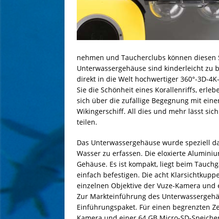
nehmen und Taucherclubs können diesen S
Unterwassergehäuse sind kinderleicht zu 
direkt in die Welt hochwertiger 360°-3D-
Sie die Schönheit eines Korallenriffs, erl
sich über die zufällige Begegnung mit ein
Wikingerschiff. All dies und mehr lässt si
teilen.
Das Unterwassergehäuse wurde speziell da
Wasser zu erfassen. Die eloxierte Alumini
Gehäuse. Es ist kompakt, liegt beim Tauchg
einfach befestigen. Die acht Klarsichtkuppe
einzelnen Objektive der Vuze-Kamera und 
Zur Markteinführung des Unterwassergehä
Einführungspaket. Für einen begrenzten Ze
Kamera und einer 64 GB Micro-SD-Speicherk