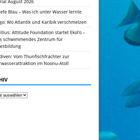
rial August 2026
iefe Blau – Was ich unter Wasser lernte
go: Wo Atlantik und Karibik verschmelzen
tius: Attitude Foundation startet Ekol’o –
es schwimmendes Zentrum für
esbildung
diven: Vom Thunfischfrachter zur
rwasserattraktion im Noonu-Atoll
HIV