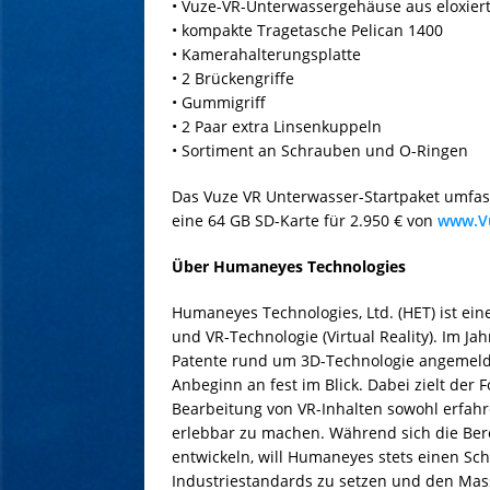
• Vuze-VR-Unterwassergehäuse aus eloxie
• kompakte Tragetasche Pelican 1400
• Kamerahalterungsplatte
• 2 Brückengriffe
• Gummigriff
• 2 Paar extra Linsenkuppeln
• Sortiment an Schrauben und O-Ringen
Das Vuze VR Unterwasser-Startpaket umfas
eine 64 GB SD-Karte für 2.950 € von
www.V
Über Humaneyes Technologies
Humaneyes Technologies, Ltd. (HET) ist ei
und VR-Technologie (Virtual Reality). Im Ja
Patente rund um 3D-Technologie angemeld
Anbeginn an fest im Blick. Dabei zielt der
Bearbeitung von VR-Inhalten sowohl erfahr
erlebbar zu machen. Während sich die Bere
entwickeln, will Humaneyes stets einen Sch
Industriestandards zu setzen und den Mas