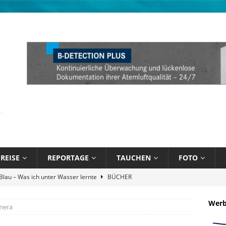
REISE
REPORTAGE
TAUCHEN
FOTO
 Blau – Was ich unter Wasser lernte
BÜCHER
Atlantik und Karibik verschmelzen
NEWS
Wer
mera
Attitude Foundation startet Ekol’o – erstes schwimmendes Zentrum