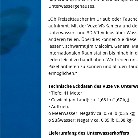
Unterwassergehäuses.
„Ob Freizeittaucher im Urlaub oder Tauchc
aufnimmt. Mit der Vuze VR-Kamera und de
Unterwasser- und 3D-VR-Videos über Wasse
anderen teilen. Überdies können Sie dies
lassen“, schwärmt Jim Malcolm, General 
Internationalen Raumstation bis hinab in di
jeden leicht zu handhaben. Wir freuen uns,
Paket anbieten zu können und all den Ta
ermöglichen.“
Technische Eckdaten des Vuze VR Unterw
• Tiefe: 41 Meter
• Gewicht (an Land): ca. 1,68 lb (1,67 kg)
• Auftrieb:
o Meerwasser: Negativ ca. 0,78 lb (0,35 kg)
o Süßwasser: Negativ ca. 0,85 lb 0,.38 kg)
Lieferumfang des Unterwasserkoffers