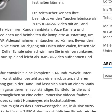
Edito
festhalten können.
Ins T
Freizeittaucher können ihre
Toba
beeindruckenden Taucherlebnisse als
360°-3D-4K-VR Video mit an Land
Mauri
ervice ihren Kunden anbieten. Vuze-Kamera und
erst
bedienen und beinhalten die komplette Ausstattung, um
Meer
4K-VR-Videoaufnahmen eintauchen zu können. Bewundern
Male
eben Sie einen Tauchgang mit Haien oder Walen, freuen Sie
Unte
er Delfin-Schule oder schwimmen Sie in ein versunkenes
ch nun spielend leicht als 360°-3D-Video aufnehmen und
ARC
für entwickelt, eine komplette 3D-Rundum-Welt unter
umkonstruktion besteht aus einem robusten, sicheren
ang gut in der Hand und lässt sich auch an einem Stativ
ln garantieren ein vollständiges Sichtfeld für die acht
ermöglichen so eine echte immersive Videoaufnahme.
uses schnürt Humaneyes ein hochattraktives
itraum gibt es das Unterwassergehäuse, inklusive Vuze-
arte für nur 2.950 €, dem sonst üblichen Einzelpreis des