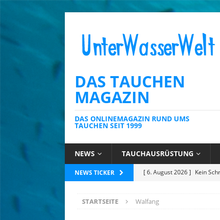
DAS TAUCHEN
MAGAZIN
DAS ONLINEMAGAZIN RUND UMS
TAUCHEN SEIT 1999
NEWS
TAUCHAUSRÜSTUNG
[ 6. August 2026 ]
Kein Sch
NEWS TICKER
AUSRÜSTUNG
STARTSEITE
Walfang
[ 6. August 2026 ]
Die Kari