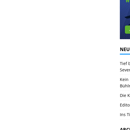
NEU
Tief 
Seve
Kein 
Bühl
Die K
Edito
Ins T
ARC