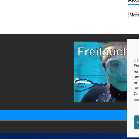
Dam
Ei
fun
un
erf
uns
Coo
un