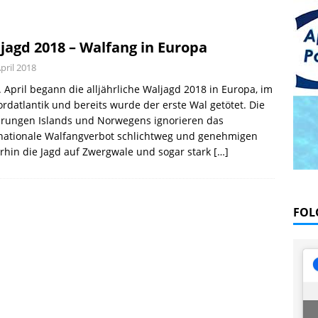
l August 2026
EDITORIAL
 Blau – Was ich unter Wasser lernte
BÜCHER
jagd 2018 – Walfang in Europa
offen und traurig, Abschied von Severine
PRAXIS
April 2018
 April begann die alljährliche Waljagd 2018 in Europa, im
rdatlantik und bereits wurde der erste Wal getötet. Die
erungen Islands und Norwegens ignorieren das
rnationale Walfangverbot schlichtweg und genehmigen
rhin die Jagd auf Zwergwale und sogar stark
[…]
FOL