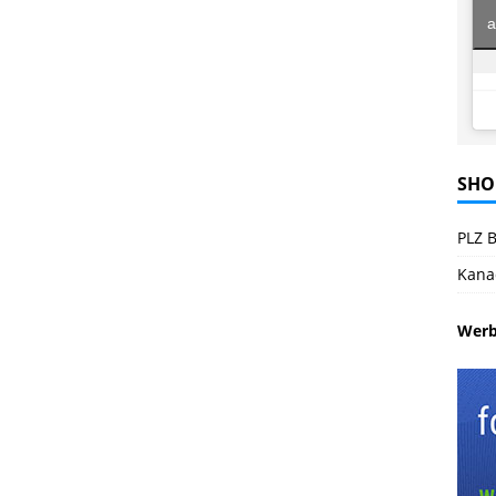
a
SHO
PLZ B
Kana
Wer