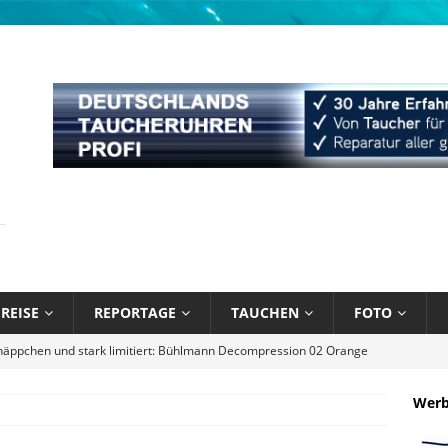
REISE
REPORTAGE
TAUCHEN
FOTO
näppchen und stark limitiert: Bühlmann Decompression 02 Orange
Wer
bik unter Wasser mit Sandals Resorts
NEWS