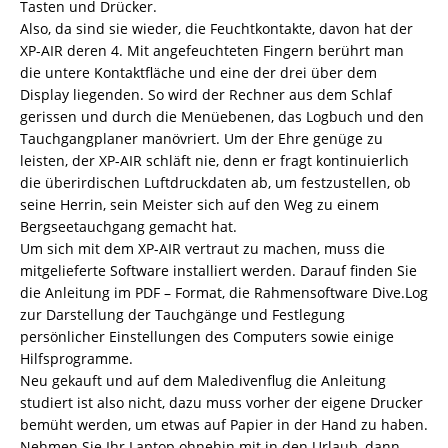
Tasten und Drücker.
Also, da sind sie wieder, die Feuchtkontakte, davon hat der
XP-AIR deren 4. Mit angefeuchteten Fingern berührt man
die untere Kontaktfläche und eine der drei über dem
Display liegenden. So wird der Rechner aus dem Schlaf
gerissen und durch die Menüebenen, das Logbuch und den
Tauchgangplaner manövriert. Um der Ehre genüge zu
leisten, der XP-AIR schläft nie, denn er fragt kontinuierlich
die überirdischen Luftdruckdaten ab, um festzustellen, ob
seine Herrin, sein Meister sich auf den Weg zu einem
Bergseetauchgang gemacht hat.
Um sich mit dem XP-AIR vertraut zu machen, muss die
mitgelieferte Software installiert werden. Darauf finden Sie
die Anleitung im PDF – Format, die Rahmensoftware Dive.Log
zur Darstellung der Tauchgänge und Festlegung
persönlicher Einstellungen des Computers sowie einige
Hilfsprogramme.
Neu gekauft und auf dem Maledivenflug die Anleitung
studiert ist also nicht, dazu muss vorher der eigene Drucker
bemüht werden, um etwas auf Papier in der Hand zu haben.
Nehmen Sie Ihr Laptop ohnehin mit in den Urlaub, dann