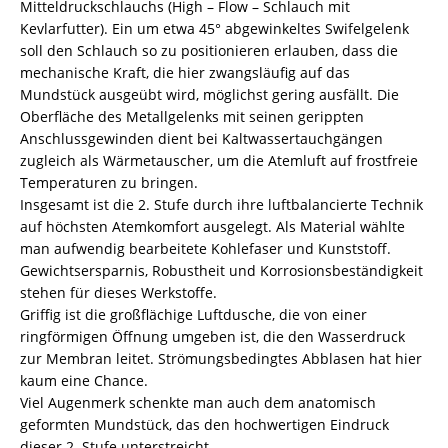
Mitteldruckschlauchs (High – Flow – Schlauch mit
Kevlarfutter). Ein um etwa 45° abgewinkeltes Swifelgelenk
soll den Schlauch so zu positionieren erlauben, dass die
mechanische Kraft, die hier zwangsläufig auf das
Mundstück ausgeübt wird, möglichst gering ausfällt. Die
Oberfläche des Metallgelenks mit seinen gerippten
Anschlussgewinden dient bei Kaltwassertauchgängen
zugleich als Wärmetauscher, um die Atemluft auf frostfreie
Temperaturen zu bringen.
Insgesamt ist die 2. Stufe durch ihre luftbalancierte Technik
auf höchsten Atemkomfort ausgelegt. Als Material wählte
man aufwendig bearbeitete Kohlefaser und Kunststoff.
Gewichtsersparnis, Robustheit und Korrosionsbeständigkeit
stehen für dieses Werkstoffe.
Griffig ist die großflächige Luftdusche, die von einer
ringförmigen Öffnung umgeben ist, die den Wasserdruck
zur Membran leitet. Strömungsbedingtes Abblasen hat hier
kaum eine Chance.
Viel Augenmerk schenkte man auch dem anatomisch
geformten Mundstück, das den hochwertigen Eindruck
dieser 2. Stufe unterstreicht.