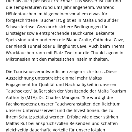
Ufer als auch per Boot erreichbar. Das Wasser ist klar und
die Temperaturen rund ums Jahr angenehm. Während
Höhlentauchen im Allgemeinen vor allem etwas für
fortgeschrittene Taucher ist, gibt es in Malta und auf der
Schwesterinsel Gozo auch sichere Bedingungen für
Einsteiger sowie entsprechende Tauchkurse. Bekannte
Spots sind unter anderem die Blaue Grotte, Cathedral Cave,
der Xlendi Tunnel oder Billinghurst Cave. Auch beim Thema
Wracktauchen kann mit Platz Zwei nur die Chuuk Lagoon in
Mikronesien mit den maltesischen Inseln mithalten.
Die Tourismusverantwortlichen zeigen sich stolz: „Diese
Auszeichnung unterstreicht einmal mehr Maltas
Engagement für Qualität und Nachhaltigkeit in unserem
Tauchsektor,” äußert sich der Vorsitzende der Malta Tourism
Authority (MTA), Dr. Charles Mangion. “Sie würdigt die
Fachkompetenz unserer Tauchveranstalter, den Reichtum
unserer Unterwasserwelt und die Investitionen, die zu
ihrem Schutz getätigt werden. Erfolge wie dieser stärken
Maltas Ruf bei anspruchsvollen Reisenden und schaffen
gleichzeitig dauerhafte Vorteile für unsere lokalen