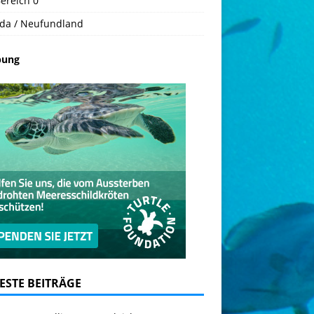
ereich 0
da / Neufundland
bung
ESTE BEITRÄGE