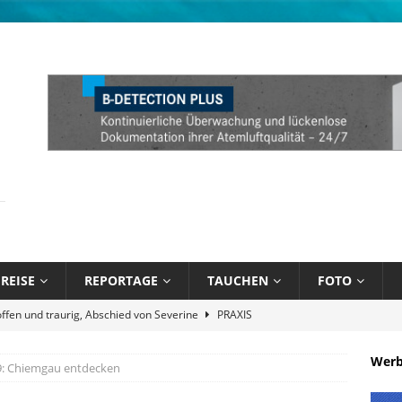
REISE
REPORTAGE
TAUCHEN
FOTO
näppchen und stark limitiert: Bühlmann Decompression 02 Orange
Wer
9: Chiemgau entdecken
ik unter Wasser mit Sandals Resorts
NEWS