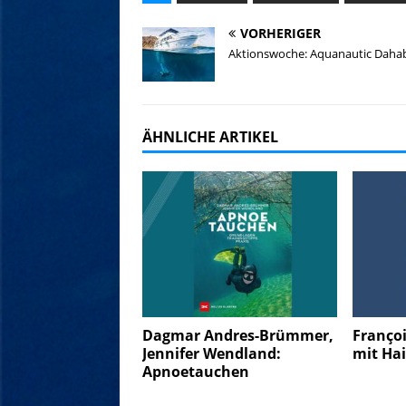
VORHERIGER
Aktionswoche: Aquanautic Daha
ÄHNLICHE ARTIKEL
Dagmar Andres-Brümmer,
Franҫo
Jennifer Wendland:
mit Ha
Apnoetauchen