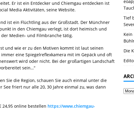
eoapp
itet. Er ist ein Entdecker und Chiemgau entdecken ist
Tauc
ocial Media Aktivitäten, seine Website.
Tief 
nd ist ein Flüchtling aus der Großstadt. Der Münchner
Seve
punkt in den Chiemgau verlegt, ist dort heimisch und
Kein 
n der Medien- und Filmbranche tätig.
Bühl
elbst und wie er zu den Motiven kommt ist laut seinen
Die K
ch immer eine Spiegelreflexkamera mit im Gepäck und oft
Edito
henswert wird oder nicht. Bei der großartigen Landschaft
orbereitet sein…“
ARC
n Sie die Region, schauen Sie auch einmal unter die
 See friert nur alle 20, 30 Jahre einmal zu, was dann
€ 24,95 online bestellen
https://www.chiemgau-