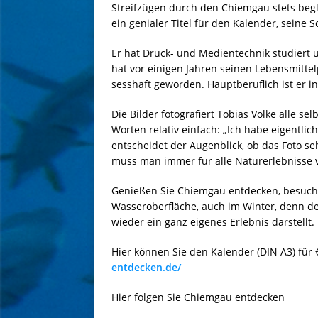
Streifzügen durch den Chiemgau stets begle
ein genialer Titel für den Kalender, seine S
Er hat Druck- und Medientechnik studiert u
hat vor einigen Jahren seinen Lebensmittel
sesshaft geworden. Hauptberuflich ist er i
Die Bilder fotografiert Tobias Volke alle s
Worten relativ einfach: „Ich habe eigentli
entscheidet der Augenblick, ob das Foto se
muss man immer für alle Naturerlebnisse v
Genießen Sie Chiemgau entdecken, besuche
Wasseroberfläche, auch im Winter, denn der
wieder ein ganz eigenes Erlebnis darstellt.
Hier können Sie den Kalender (DIN A3) für 
entdecken.de/
Hier folgen Sie Chiemgau entdecken