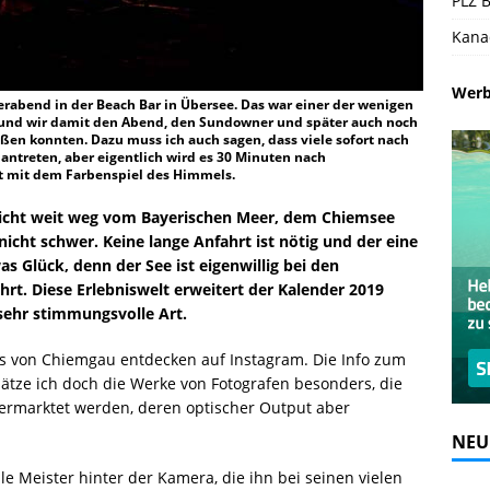
PLZ B
Kana
Wer
abend in der Beach Bar in Übersee. Das war einer der wenigen
r und wir damit den Abend, den Sundowner und später auch noch
ßen konnten. Dazu muss ich auch sagen, dass viele sofort nach
antreten, aber eigentlich wird es 30 Minuten nach
t mit dem Farbenspiel des Himmels.
 nicht weit weg vom Bayerischen Meer, dem Chiemsee
icht schwer. Keine lange Anfahrt ist nötig und der eine
s Glück, denn der See ist eigenwillig bei den
hrt. Diese Erlebniswelt erweitert der Kalender 2019
sehr stimmungsvolle Art.
sts von Chiemgau entdecken auf Instagram. Die Info zum
hätze ich doch die Werke von Fotografen besonders, die
vermarktet werden, deren optischer Output aber
NEU
ible Meister hinter der Kamera, die ihn bei seinen vielen