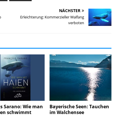
NÄCHSTER
b
Erleichterung: Kommerzieller Walfang
verboten
is Sarano: Wie man
Bayerische Seen: Tauchen
ien schwimmt
im Walchensee