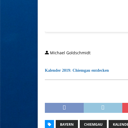
Michael Goldschmidt
Kalender 2019: Chiemgau entdecken
BAYERN
CHIEMGAU
KALEND