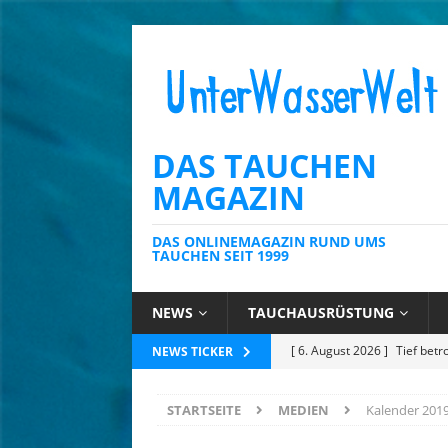
DAS TAUCHEN
MAGAZIN
DAS ONLINEMAGAZIN RUND UMS
TAUCHEN SEIT 1999
NEWS
TAUCHAUSRÜSTUNG
[ 6. August 2026 ]
Kein Sch
NEWS TICKER
AUSRÜSTUNG
STARTSEITE
MEDIEN
Kalender 201
[ 6. August 2026 ]
Die Karib