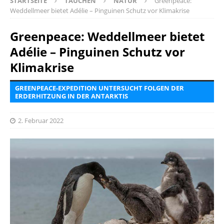
STARTSEITE
TAUCHEN
NATUR
Greenpeace:
Weddellmeer bietet Adélie – Pinguinen Schutz vor Klimakrise
Greenpeace: Weddellmeer bietet
Adélie – Pinguinen Schutz vor
Klimakrise
GREENPEACE-EXPEDITION UNTERSUCHT FOLGEN DER
ERDERHITZUNG IN DER ANTARKTIS
2. Februar 2022