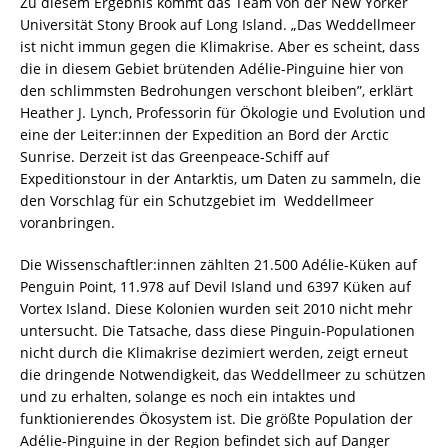
Zu diesem Ergebnis kommt das Team von der New Yorker
Universität Stony Brook auf Long Island. „Das Weddellmeer
ist nicht immun gegen die Klimakrise. Aber es scheint, dass
die in diesem Gebiet brütenden Adélie-Pinguine hier von
den schlimmsten Bedrohungen verschont bleiben”, erklärt
Heather J. Lynch, Professorin für Ökologie und Evolution und
eine der Leiter:innen der Expedition an Bord der Arctic
Sunrise. Derzeit ist das Greenpeace-Schiff auf
Expeditionstour in der Antarktis, um Daten zu sammeln, die
den Vorschlag für ein Schutzgebiet im Weddellmeer
voranbringen.
Die Wissenschaftler:innen zählten 21.500 Adélie-Küken auf
Penguin Point, 11.978 auf Devil Island und 6397 Küken auf
Vortex Island. Diese Kolonien wurden seit 2010 nicht mehr
untersucht. Die Tatsache, dass diese Pinguin-Populationen
nicht durch die Klimakrise dezimiert werden, zeigt erneut
die dringende Notwendigkeit, das Weddellmeer zu schützen
und zu erhalten, solange es noch ein intaktes und
funktionierendes Ökosystem ist. Die größte Population der
Adélie-Pinguine in der Region befindet sich auf Danger