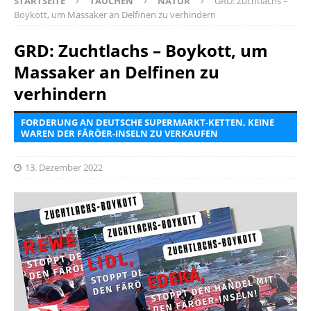
STARTSEITE
TAUCHEN
NATUR
GRD: Zuchtlachs –
Boykott, um Massaker an Delfinen zu verhindern
GRD: Zuchtlachs – Boykott, um
Massaker an Delfinen zu
verhindern
FORDERUNG AN DEUTSCHE SUPERMARKT-KETTEN, KEINE
WAREN DER FÄRÖER-INSELN ZU VERKAUFEN
13. Dezember 2022