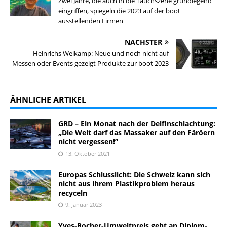
Zwei Jahre, die auch in die Tauchszene grundlegend
eingriffen, spiegeln die 2023 auf der boot
ausstellenden Firmen
NÄCHSTER
Heinrichs Weikamp: Neue und noch nicht auf
Messen oder Events gezeigt Produkte zur boot 2023
ÄHNLICHE ARTIKEL
GRD – Ein Monat nach der Delfinschlachtung:
„Die Welt darf das Massaker auf den Färöern
nicht vergessen!”
13. Oktober 2021
Europas Schlusslicht: Die Schweiz kann sich
nicht aus ihrem Plastikproblem heraus
recyceln
9. Januar 2023
Yves-Rocher-Umweltpreis geht an Diplom-