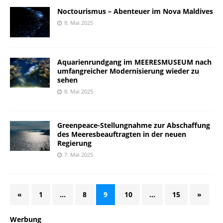
Noctourismus – Abenteuer im Nova Maldives
8. Mai 2025
Aquarienrundgang im MEERESMUSEUM nach
umfangreicher Modernisierung wieder zu
sehen
8. Mai 2025
Greenpeace-Stellungnahme zur Abschaffung
des Meeresbeauftragten in der neuen
Regierung
7. Mai 2025
«
1
…
8
9
10
…
15
»
Werbung